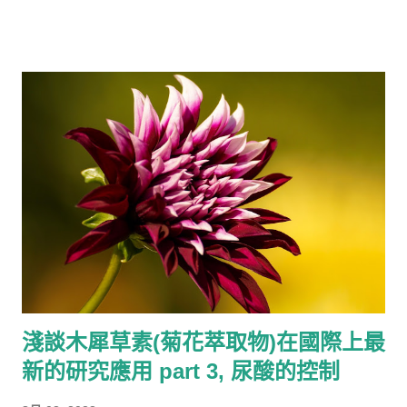
非常的多，以橙皮素來說，常常會被提及的功能有： 1. 改善血液
抗病毒等作用。 近年來的研究表明，木犀草素可以對人體產生多
循環，包含末梢血液循環 2. 降低血脂肪 3. 維持血管柔軟降低血
種好處。以下是一些主要的好處： 1. 抗氧化：木犀草素具有很強
壓 4. 抗氧化(抑制活性氧物質過量生成)以血管抗氧化最為突出 5.
的抗氧化能力，可以減少身體中自由基的生成，有助於預防多種
維生素P的效能，與維他命C交互作用，持續抗氧化增加免疫力，
疾，如心血管疾病、癌症等。 2. 抗發炎：木犀草素可以抑制細胞
預防感冒等疾病進入...
激素的生成，減少發炎反應，有助於緩解關節炎、哮喘等疾病。
3. 保護神經：木犀草素可以減少腦部細胞損傷，改善認知功能，
對於預防和治療腦部疾病，如阿茲海默症、帕金森病等，具有一
定的作用。 4. 降低血壓：木犀草素可以抑制血管收縮，降低血
壓，對於心血管疾病患者具有一定的幫助。 總體而言，木犀草素
對人體的好處是多方面的，但是需要注意的是，目前關於木犀草
素的研究還不夠深入，需要進一步的研究和驗證。此外，如果您
有任何健康問題，請務必咨詢您的醫生，以便得到更專業的建議
和治療。 看到第3點覺得很好奇，為什麼可以保護神經，所以又
淺談木犀草素(菊花萃取物)在國際上最
問了他： 木犀草素（luteolin），這是一種天然的生物活性化合
新的研究應用 part 3, 尿酸的控制
物，具有多種生物學功能和藥理作用。研究表明，木犀草素對保
護神經系統有益。 首先，木犀草素具有抗氧化和抗炎作用，這有