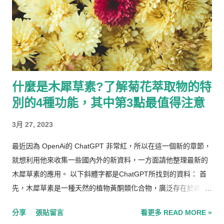
皮中又比果肉中含有更多的橙皮"苷"，科學家們從這些果皮中提
煉出橙皮"苷"(Hesperidin)，沒錯，我沒有打錯字，英文名稱其實
也是相當像呢~不論是從水果中吃到的或是初步提煉出來的就是就
是橙皮苷，他是一個大分子的化合物狀態，看上面的化學式就可
以知道橙皮苷是由橙皮素帶著兩個累贅的醣基，導致橙皮苷的體
積是橙皮素的兩到三倍大，我想到這邊大家都很清楚一個問題
什麼是木犀草素?了解菊花萃取物的特
了：分子大不好吸收!! 而且橙皮苷還有另外一個問題就是不好溶
別的4種功能，其中第3點最值得注意
於水，所以說就算想要透過吃很多橘子來獲得這個營養素也是很
困難的!! 吃進去就跟著其他物質從體內排出了。 橙皮苷吃進去身
3月 27, 2023
體裡面以後，會發生兩件事情才能善加被身體利用，1. 透由身體
內原有的蛋白質酵素的作用切斷醣基讓分子變小，2. 溶解在腸液
最近因為 OpenAi的 ChatGPT 非常紅，所以在這一個新的章節，
體後讓身體容易透由水分來促進吸收率。接下來在什麼是 後生元
就想利用他來收集一些國內外的新資料，一方面請他整理最新的
橙皮素 的章節，會提到如何應用現代科技來做到這兩個目標，而
木犀草素的應用。 以下斜體字都是ChatGPT所找到的資料： 首
提高身體利用率最重要的還是水溶性，讓人不用消化直接吸收。
先，木犀草素是一種天然的植物黃酮類化合物，廣泛存在於許多
假設身體順利吸收了橙皮素(變小分子後的橙皮苷)，那橙皮素會
蔬菜和水果中，如芹菜、辣椒、胡蘿蔔、洋蔥、西蘭花、葡萄柚
有甚麼樣的功能呢? 其實在國際間，研究多酚類黃酮的科學實證
分享
張貼留言
看更多 READ MORE »
等。它具有多種生物活性，包括抗氧化、抗發炎、抗癌、抗菌、