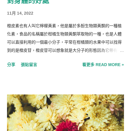
對身體的好處
11月 14, 2022
橙皮素也有人叫它檸檬黃素，他是屬於多酚生物類黃酮的一種植
化素，食品的名稱屬於柑橘生物類黃酮萃取物的一種，也是人體
可以直接利用的一個最小分子，平常在柑橘類的水果中可以找得
到的是橙皮苷，橙皮苷可以想象就是大分子的形態因為它帶有醣
基。 一般這種多酚類黃酮在科學研究上已經證實的功效主要有三
分享
張貼留言
看更多 READ MORE »
種：抗發炎、保護心血管、抗氧化清除自由基。其中橙皮素又以
心血管的方面的保護最令人著迷，像是血液中的膽固醇過高，以
橙皮素本身的效能來講，可以降低膽固醇避免血管硬化，也可以
降低血脂減少血栓的形成(腦部的血管也是)，促進代謝，所以也
有廠商拿來做減肥的元素。 要了解甚麼是橙皮素(Hesperetin)的
話，簡單一句話就是這個多酚可以被身體利用的最小化合物型
態。首先我們從食品原料的柑橘萃取物開始下手，萃取物的來源
通常是我們隨手可得的柑橘類，如橘子、蜜柑等等，而他們的果